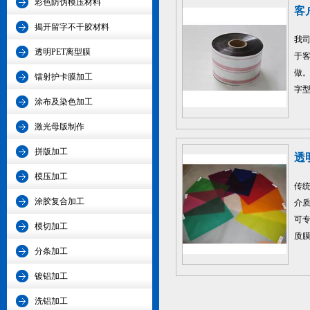
彩色防伪模压材料
客
揭开留字不干胶材料
我
透明PET离型膜
于
做
镭射护卡膜加工
字
涂布及染色加工
激光母版制作
拼版加工
透
模压加工
传
涂胶复合加工
介
可
模切加工
质
分条加工
镀铝加工
洗铝加工