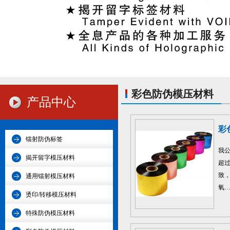
彩色防伪模压材料
产品中心
彩
镭射防伪标签
我
揭开留字模压材料
超
致
通用镭射模压材料
氧
烫印/转移模压材料
特殊防伪模压材料