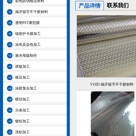
彩色防伪模压材料
联系我们
产品详情
揭开留字不干胶材料
透明PET离型膜
镭射护卡膜加工
涂布及染色加工
激光母版制作
拼版加工
模压加工
VOID-揭开留字不干胶材料
涂胶复合加工
模切加工
分条加工
镀铝加工
洗铝加工