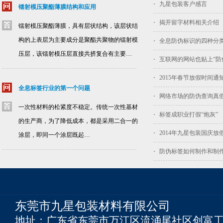
九星包装客户感言
镭射模压聚酯薄膜结构和应用
揭开留字材料相关介绍
镭射模压聚酯薄膜，具有层状结构，该层状结
构的上表层为主要成分是聚酯共聚物的镭射模
全息防伪标识的四种分
压层，该镭射模压层直接共挤复合有主要…
互联网的网站也贴上“防
2015年春节放假时间通
全息标签行业的第一个问题
网络市场的防伪查询真
一次性材料的松紧度不稳定。传统一次性基材
标签成职业打假“炮灰”
的生产商，为了降低成本，都是采用二合一的
2014年九星包装国庆放
涂层，即同一个涂层既起…
防伪标签如何制作和制
东莞市九星包装材料有限公司
地址：广东省东莞市万江区流涌尾社区创富工