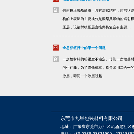
镭射模压聚酯薄膜，具有层状结构，该层状
构的上表层为主要成分是聚酯共聚物的镭射
压层，该镭射模压层直接共挤复合有主要…
全息标签行业的第一个问题
一次性材料的松紧度不稳定。传统一次性基
的生产商，为了降低成本，都是采用二合一
涂层，即同一个涂层既起…
东莞市九星包装材料有限公司
地址：广东省东莞市万江区流涌尾社区
电话：+86-0769-28821909 2271859