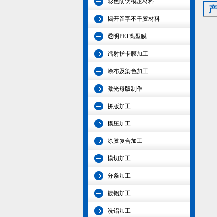
彩色防伪模压材料
揭开留字不干胶材料
透明PET离型膜
镭射护卡膜加工
涂布及染色加工
激光母版制作
拼版加工
模压加工
涂胶复合加工
模切加工
分条加工
镀铝加工
洗铝加工