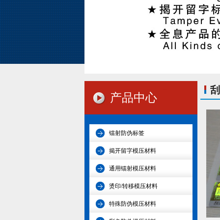
刮
产品中心
镭射防伪标签
揭开留字模压材料
通用镭射模压材料
烫印/转移模压材料
特殊防伪模压材料