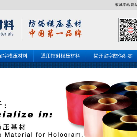
收藏本站
网
留字模压材料
通用镭射模压材料
揭开留字防伪标签