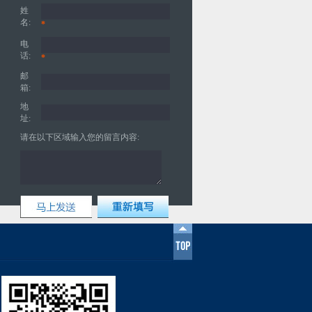
姓
名:
*
电
话:
*
邮
箱:
地
址:
请在以下区域输入您的留言内容: