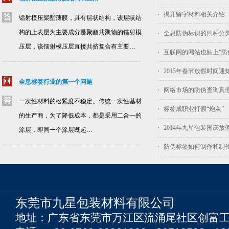
揭开留字材料相关介绍
镭射模压聚酯薄膜，具有层状结构，该层状结
构的上表层为主要成分是聚酯共聚物的镭射模
全息防伪标识的四种分
压层，该镭射模压层直接共挤复合有主要…
互联网的网站也贴上“防
2015年春节放假时间通
全息标签行业的第一个问题
网络市场的防伪查询真
一次性材料的松紧度不稳定。传统一次性基材
标签成职业打假“炮灰”
的生产商，为了降低成本，都是采用二合一的
2014年九星包装国庆放
涂层，即同一个涂层既起…
防伪标签如何制作和制
东莞市九星包装材料有限公司
地址：广东省东莞市万江区流涌尾社区创富工