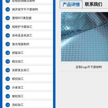
彩色防伪模压材料
联系我们
产品详情
揭开留字不干胶材料
透明PET离型膜
镭射护卡膜加工
涂布及染色加工
激光母版制作
拼版加工
模压加工
定制Logo不干胶材料
涂胶复合加工
模切加工
分条加工
镀铝加工
洗铝加工