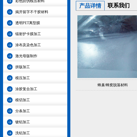
彩色防伪模压材料
联系我们
产品详情
揭开留字不干胶材料
透明PET离型膜
镭射护卡膜加工
涂布及染色加工
激光母版制作
拼版加工
模压加工
蜂巢/蜂窝脱落材料
涂胶复合加工
模切加工
分条加工
镀铝加工
洗铝加工