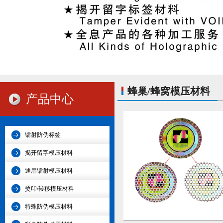
蜂巢/蜂窝模压材料
产品中心
镭射防伪标签
揭开留字模压材料
通用镭射模压材料
烫印/转移模压材料
特殊防伪模压材料