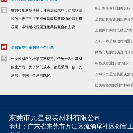
揭开留字材料相关介绍
镭射模压聚酯薄膜，具有层状结构，该层状结
构的上表层为主要成分是聚酯共聚物的镭射模
全息防伪标识的四种分
压层，该镭射模压层直接共挤复合有主要…
互联网的网站也贴上“防
2015年春节放假时间通
全息标签行业的第一个问题
网络市场的防伪查询真
一次性材料的松紧度不稳定。传统一次性基材
标签成职业打假“炮灰”
的生产商，为了降低成本，都是采用二合一的
2014年九星包装国庆放
涂层，即同一个涂层既起…
防伪标签如何制作和制
东莞市九星包装材料有限公司
地址：广东省东莞市万江区流涌尾社区创富工