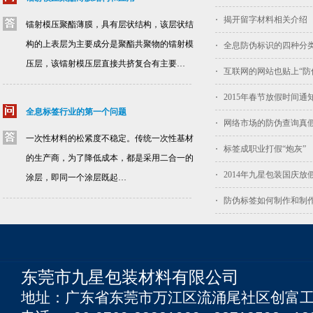
揭开留字材料相关介绍
镭射模压聚酯薄膜，具有层状结构，该层状结
构的上表层为主要成分是聚酯共聚物的镭射模
全息防伪标识的四种分
压层，该镭射模压层直接共挤复合有主要…
互联网的网站也贴上“防
2015年春节放假时间通
全息标签行业的第一个问题
网络市场的防伪查询真
一次性材料的松紧度不稳定。传统一次性基材
标签成职业打假“炮灰”
的生产商，为了降低成本，都是采用二合一的
2014年九星包装国庆放
涂层，即同一个涂层既起…
防伪标签如何制作和制
东莞市九星包装材料有限公司
地址：广东省东莞市万江区流涌尾社区创富工