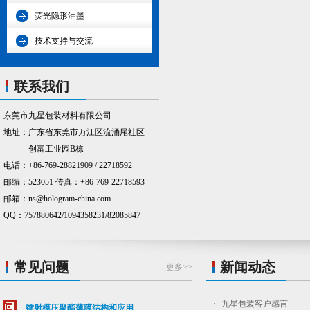
荧光隐形油墨
技术支持与交流
联系我们
东莞市九星包装材料有限公司
地址：广东省东莞市万江区流涌尾社区
创富工业园B栋
电话：+86-769-28821909 / 22718592
邮编：523051 传真：+86-769-22718593
邮箱：ns@hologram-china.com
QQ：757880642/1094358231/82085847
常见问题
新闻动态
更多>>
九星包装客户感言
镭射模压聚酯薄膜结构和应用