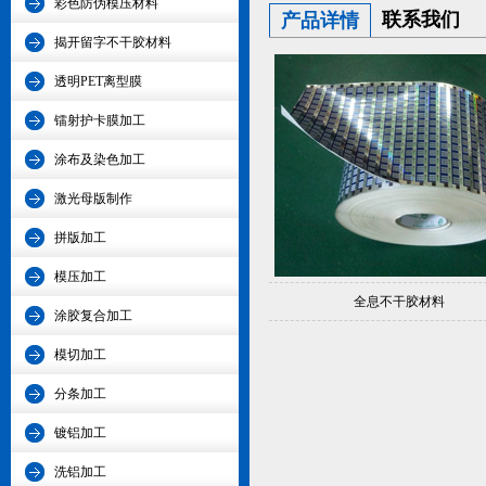
彩色防伪模压材料
联系我们
产品详情
揭开留字不干胶材料
透明PET离型膜
镭射护卡膜加工
涂布及染色加工
激光母版制作
拼版加工
模压加工
全息不干胶材料
涂胶复合加工
模切加工
分条加工
镀铝加工
洗铝加工