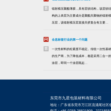
镭射模压聚酯薄膜，具有层状结构，该层状
构的上表层为主要成分是聚酯共聚物的镭射
压层，该镭射模压层直接共挤复合有主要…
全息标签行业的第一个问题
一次性材料的松紧度不稳定。传统一次性基
的生产商，为了降低成本，都是采用二合一
涂层，即同一个涂层既起…
东莞市九星包装材料有限公司
地址：广东省东莞市万江区流涌尾社区
电话：+86-0769-28821909 2271859