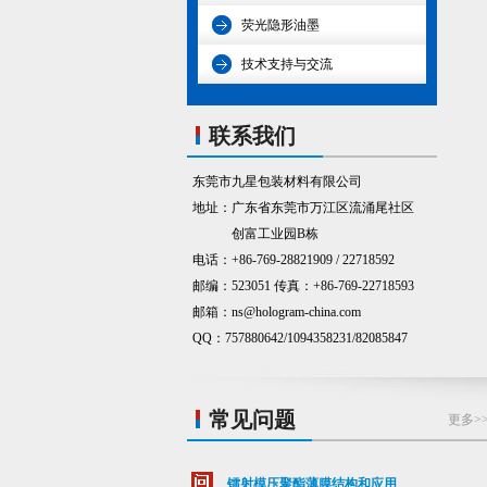
荧光隐形油墨
技术支持与交流
联系我们
东莞市九星包装材料有限公司
地址：广东省东莞市万江区流涌尾社区
创富工业园B栋
电话：+86-769-28821909 / 22718592
邮编：523051 传真：+86-769-22718593
邮箱：ns@hologram-china.com
QQ：757880642/1094358231/82085847
常见问题
更多>
镭射模压聚酯薄膜结构和应用