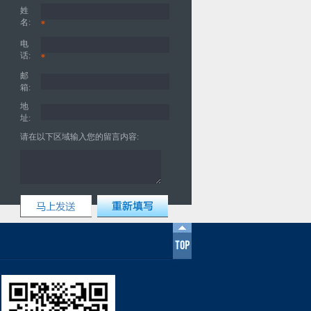
姓
名:
*
电
话:
*
邮
箱:
地
址:
请在以下区域输入您的留言内容: