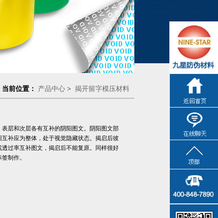
当前位置：
产品中心
>
揭开留字模压材料
在线客服
，表层和次层各有互补的阴阳图文。阴阳图文部
9:00-18:00
阳互补应为整体，处于视觉隐藏状态。揭启后彼
点击交谈
或透过率互补图文，揭启后不能复原。同样很好
标签制作。
在线客服
9:00-18:00
点击交谈