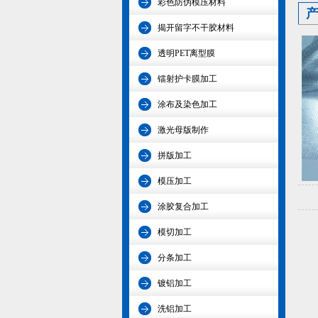
彩色防伪模压材料
揭开留字不干胶材料
透明PET离型膜
镭射护卡膜加工
涂布及染色加工
激光母版制作
拼版加工
模压加工
涂胶复合加工
模切加工
分条加工
镀铝加工
洗铝加工