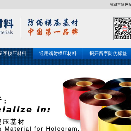
收藏本站
网
留字模压材料
通用镭射模压材料
揭开留字防伪标签